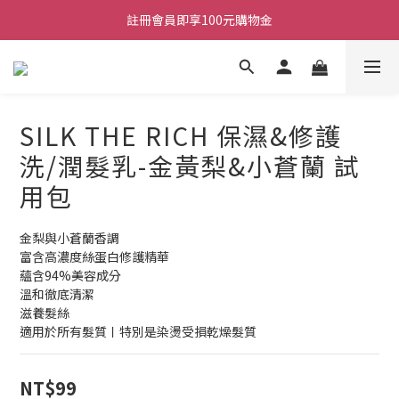
註冊會員即享100元購物金
註冊會員即享100元購物金
全館不限金額，即享免運
註冊會員即享100元購物金
SILK THE RICH 保濕&修護
洗/潤髮乳-金黃梨&小蒼蘭 試
用包
金梨與小蒼蘭香調
富含高濃度絲蛋白修護精華
蘊含94%美容成分 
溫和徹底清潔
滋養髮絲
適用於所有髮質〡特別是染燙受損乾燥髮質
NT$99