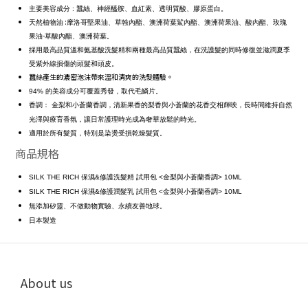
主要美容成分
:
蠶絲、神經醯胺、血紅素、透明質酸、膠原蛋白。
:
天然植物油
摩洛哥堅果油、草螒內酯、澳洲荷葉鯊內酯、澳洲荷果油、酸內酯、玫瑰
-
果油
草酸內酯、澳洲荷葉
。
採用最高品質溫和氨基酸洗髮精和兩種最高品質蠶絲，在洗護髮的同時修復並滋潤夏季
受紫外線損傷的頭髮和頭皮。
蠶絲產生的濃密泡沫帶來溫和清爽的洗髮體驗。
94% 的美容成分可覆蓋秀發，取代毛鱗片。
香調： 金梨和小蒼蘭香調，清新果香的梨香與小蒼蘭的花香交相輝映，
長時間維持自然
光澤與療育香氛，
讓日常護理時光成為奢華放鬆的時光。
適用於所有髮質，特別是染燙受損乾燥髮質。
商品規格
SILK THE RICH 保濕&修護洗髮精 試用包 <金梨與小蒼蘭香調> 10ML
SILK THE RICH 保濕&修護潤髮乳
試用包 <金梨與小蒼蘭香調> 10ML
無添加矽靈、不做動物實驗、永續友善地球。
日本製造
About us