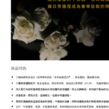
商品特色
:
®
三種絲綢美容成分
採用專利技術
「
奈米絲素蛋白
」
、黃金蠶絲、蠶絲聚合物。
六種美容護髮成分 :
黃金海藻油、黑珍珠萃取、維他命C誘導體（VC-IP）、乳酸桿菌
深入髮芯內部修復損傷及髮絲外部包覆形成保護膜，防止毛躁斷裂，有效提升髮絲的光
改善乾燥、預防分岔、延緩老化，從根本呵護頭髮。
預防吹風機與高溫造型造成的損傷，不僅提供滋養，同時保護髮絲免於熱傷害與染後褪
主打「午夜麝香」香調，木質麝香香調，長時間維持自然光澤與療育香氛，香氣優雅持