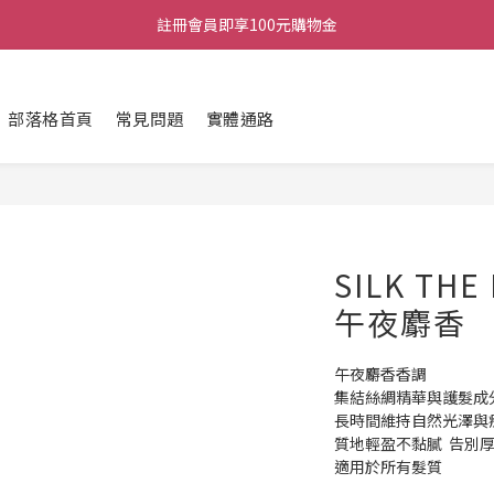
註冊會員即享100元購物金
註冊會員即享100元購物金
全館不限金額，即享免運
部落格首頁
常見問題
實體通路
註冊會員即享100元購物金
SILK TH
午夜麝香
午夜麝香香調
集結絲綢精華與護髮成
長時間維持自然光澤與
質地輕盈不黏膩  告別
適用於所有髮質