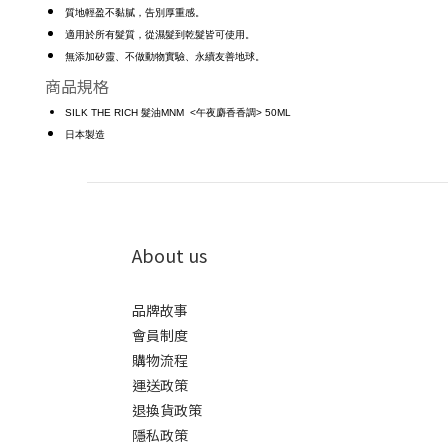
質地輕盈不黏膩，告別厚重感。
適用於所有髮質，從濕髮到乾髮皆可使用。
無添加矽靈、不做動物實驗、永續友善地球。
商品規格
SILK THE RICH 髮油MNM <午夜麝香香調> 50ML
日本製造
About us
品牌故事
會員制度
購物流程
運送政策
退換貨政策
隱私政策