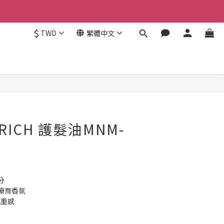
$
TWD
繁體中文
立即購買
E RICH 護髮油MNM-
分
療育香氛
厚重感