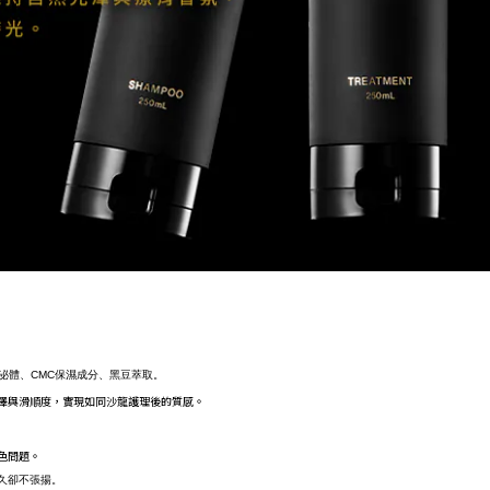
外泌體、CMC保濕成分、黑豆萃取。
澤與滑順度，實現如同沙龍護理後的質感。
色問題。
久卻不張揚。