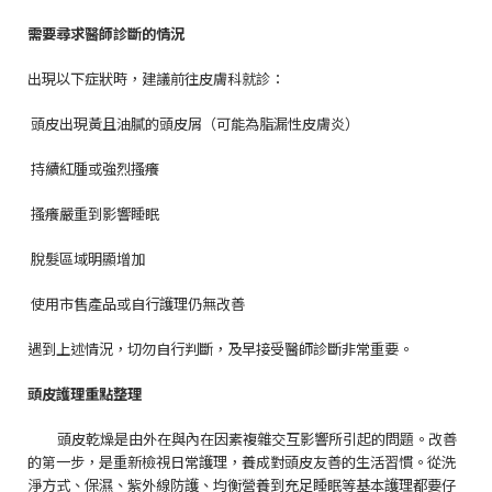
需要尋求醫師診斷的情況
出現以下症狀時，建議前往皮膚科就診：

頭皮出現黃且油膩的頭皮屑（可能為脂漏性皮膚炎）

持續紅腫或強烈搔癢

搔癢嚴重到影響睡眠

脫髮區域明顯增加

使用市售產品或自行護理仍無改善
遇到上述情況，切勿自行判斷，及早接受醫師診斷非常重要。
頭皮護理重點整理
頭皮乾燥是由外在與內在因素複雜交互影響所引起的問題。改善
的第一步，是重新檢視日常護理，養成對頭皮友善的生活習慣。從洗
淨方式、保濕、紫外線防護、均衡營養到充足睡眠等基本護理都要仔