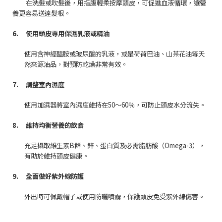
在洗髮或吹髮後，用指腹輕柔按摩頭皮，可促進血液循環，讓營
養更容易送達髮根。
6.
使用頭皮專用保濕乳液或精油
使用含神經醯胺或玻尿酸的乳液，或是荷荷巴油、山茶花油等天
然來源油品，對預防乾燥非常有效。
7.
調整室內濕度
使用加濕器將室內濕度維持在
50
～
60
％，可防止頭皮水分流失。
8.
維持均衡營養的飲食
充足攝取維生素
B
群、鋅、蛋白質及必需脂肪酸（
Omega-3
），
有助於維持頭皮健康。
9.
全面做好紫外線防護
外出時可佩戴帽子或使用防曬噴霧，保護頭皮免受紫外線傷害。