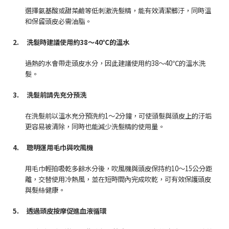
選擇氨基酸或甜菜鹼等低刺激洗髮精，能有效清潔髒汙，同時溫
和保留頭皮必需油脂。
2.
洗髮時建議使用約
38
～
40℃
的溫水
過熱的水會帶走頭皮水分，因此建議使用約
38
～
40
℃的溫水洗
髮。
3.
洗髮前請先充分預洗
在洗髮前以溫水充分預洗約
1
～
2
分鐘，可使頭髮與頭皮上的汙垢
更容易被清除，同時也能減少洗髮精的使用量。
4.
聰明運用毛巾與吹風機
用毛巾輕拍吸乾多餘水分後，吹風機與頭皮保持約
10
～
15
公分距
離，交替使用冷熱風，並在短時間內完成吹乾，可有效保護頭皮
與髮絲健康。
5.
透過頭皮按摩促進血液循環